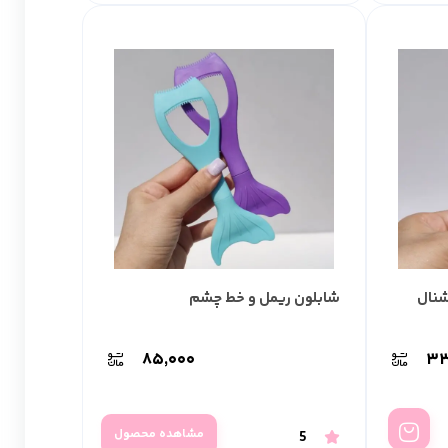
شنال
شابلون ریمل و خط چشم
۸۵,۰۰۰
۳۳
مشاهده محصول
5