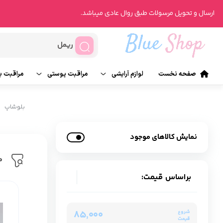
ارسال و تحویل مرسولات طبق روال عادی میباشد.
صفحه نخست
لوازم آرایشی
مراقبت پوستی
مراقبت ب
آرایش صورت
تونر
ناخن
بلوشاپ
آرایش چشم
انواع روتین پوست
انواع ر
نمایش کالاهای موجود
آرایش لب
محصولات درمانی
عطر و ر
م
آرایش ابرو
شیت ماسک
براساس قیمت:
۸۵٬۰۰۰
شروع
قیمت