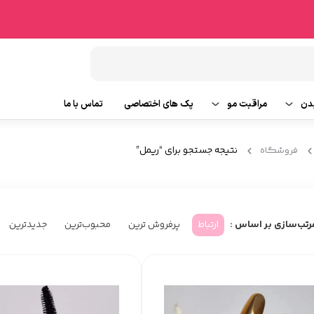
دن
مراقبت مو
پک های اختصاصی
تماس با ما
شامپو مو
نتیجه جستجو برای “ریمل”
فروشگاه
وتین بدن
ماسک مو
ایحه
روغن و سرم مو
ارتباط
پرفروش ترین
محبوب‌ترین
جدیدترین
رتب‌سازی بر اساس :
ابزار جانبی مو