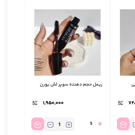
ی
ریمل حجم دهنده سوپر لش یورن
۱,۹۵۰,۰۰۰
۷۲
5