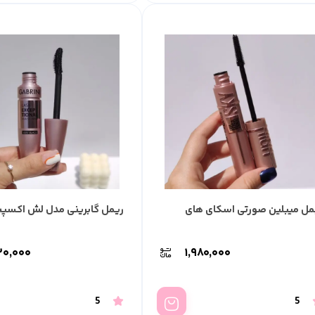
مل میبلین صورتی اسکای های
ریمل گابرینی مدل لش اکسپ
۰,۰۰۰
۱,۹۸۰,۰۰۰
5
5