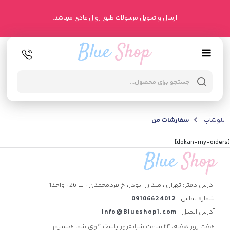
ارسال و تحویل مرسولات طبق روال عادی میباشد.
oducts
arch
بلوشاپ
سفارشات من
[dokan-my-orders]
آدرس دفتر: تهران ، میدان ابوذر، خ فردمحمدی ، پ 26 ، واحد1
شماره تماس
09106624012
آدرس ایمیل
info@Blueshop1.com
هفت روز هفته، ۲۴ ساعت شبانه‌روز پاسخگوی شما هستیم.