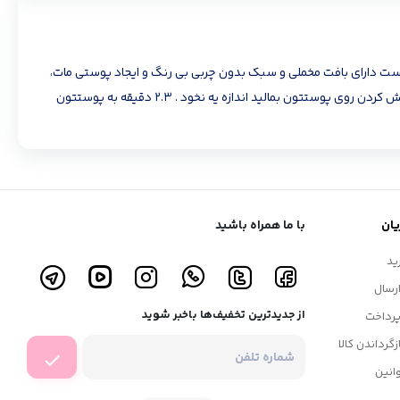
 کاهش التهاب و قرمزی پوست آب رسانی و مرطوب کردن پوست دارای بافت مخملی و سبک بدون چربی بی رنگ و ایجاد پوستی مات،
نرم و مخملی یکدست کردن پوست و پوشاندن منافذ باز پوست پوستتونو یکدست میکنه و فوق العاده عالی روی پوست میشینه طریقه استفاده : قبل از ارایش کردن روی پوستتون بمالید اندازه یه نخود . ۲.۳ دقیقه به پوستتون
ان
با ما همراه باشید
ید
رسال
از جدیدترین تخفیف‌ها باخبر شوید
رداخت
زگرداندن کالا
انین