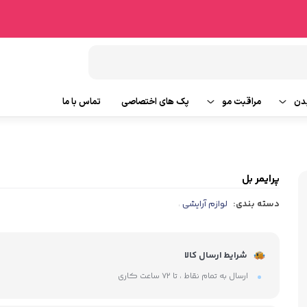
دن
مراقبت مو
پک های اختصاصی
تماس با ما
شامپو مو
وتین بدن
ماسک مو
پرایمر بل
دسته بندی:
لوازم آرایشی
،
ایحه
روغن و سرم مو
ابزار جانبی مو
شرایط ارسال کالا
ارسال به تمام نقاط ، تا ۷۲ ساعت کاری