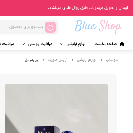
ارسال و تحویل مرسولات طبق روال عادی میباشد.
صفحه نخست
لوازم آرایشی
مراقبت پوستی
مراقبت ب
آرایش صورت
تونر
ناخن
بلوشاپ
لوازم آرایشی
آرایش صورت
پرایمر بل
آرایش چشم
انواع روتین پوست
انواع ر
آرایش لب
محصولات درمانی
عطر و ر
آرایش ابرو
شیت ماسک