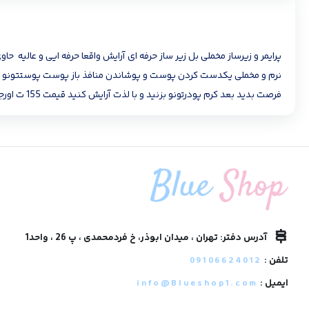
فرصت بدید بعد کرم پودرتونو بزنید و با لذت آرایش کنید قیمت 155 ت اورجینال حجم ؛ 40 ml
آدرس دفتر: تهران ، میدان ابوذر، خ فردمحمدی ، پ 26 ، واحد1
تلفن :
09106624012
ایمیل :
info@Blueshop1.com