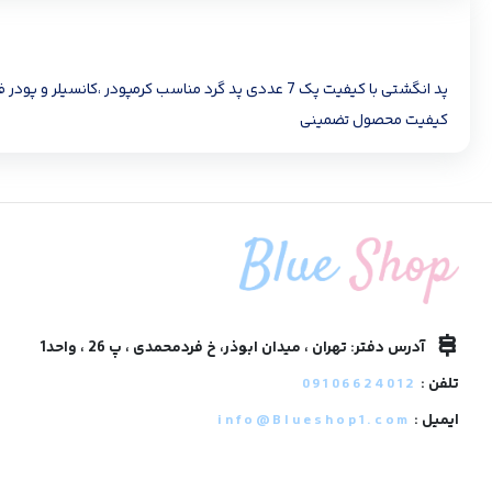
پد انگشتی با کیفیت پک 7 عددی پد گرد مناسب کرمپ
کیفیت محصول تضمینی
آدرس دفتر: تهران ، میدان ابوذر، خ فردمحمدی ، پ 26 ، واحد1
تلفن :
09106624012
ایمیل :
info@Blueshop1.com