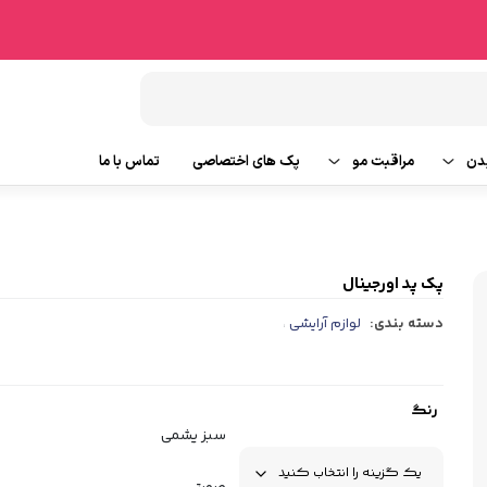
دن
مراقبت مو
پک های اختصاصی
تماس با ما
شامپو مو
وتین بدن
ماسک مو
پک پد اورجینال
دسته بندی:
لوازم آرایشی
،
ایحه
روغن و سرم مو
ابزار جانبی مو
رنگ
سبز یشمی