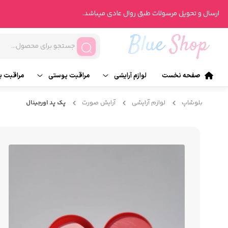
ارسال و تحویل مرسولات طبق روال عادی میباشد.
صفحه نخست
لوازم آرایشی
مراقبت پوستی
مراقبت ب
آرایش صورت
تونر
ناخن
بلوشاپ
لوازم آرایشی
آرایش صورت
پک پد اورجینال
آرایش چشم
انواع روتین پوست
انواع ر
آرایش لب
محصولات درمانی
عطر و ر
آرایش ابرو
شیت ماسک