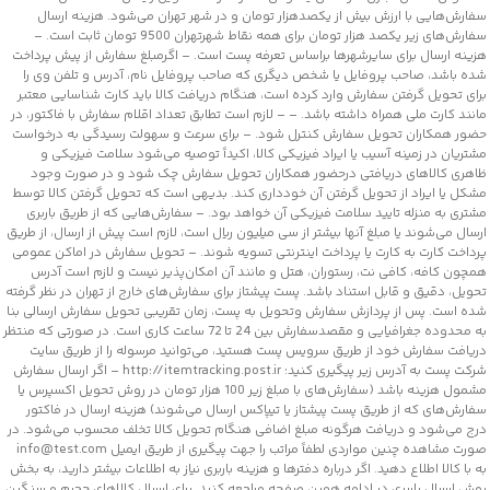
سفارش‌‌‌‌هایی با ارزش بیش از یکصدهزار تومان و در شهر تهران می‌شود. هزینه ارسال
سفارش‌های زیر یکصد هزار تومان برای همه نقاط شهرتهران 9500 تومان ثابت است. –
هزینه ارسال برای سایرشهرها براساس تعرفه پست است. – اگرمبلغ سفارش از پیش پرداخت
شده باشد، صاحب پروفایل یا شخص دیگری که صاحب پروفایل نام، آدرس و تلفن وی را
برای تحویل گرفتن سفارش وارد کرده است، هنگام دریافت کالا باید کارت شناسایی معتبر
مانند کارت ملی همراه داشته باشد. – – لازم است تطابق تعداد اقلام سفارش با فاکتور، در
حضور همکاران تحویل سفارش کنترل شود. – برای سرعت و سهولت رسیدگی به درخواست‌
مشتریان در زمینه آسیب‏‏ یا ایراد فیزیکی کالا، اکیداً توصیه می‌شود سلامت فیزیکی و
ظاهری کالاهای دریافتی درحضور همکاران تحویل سفارش چک شود و در صورت وجود
مشکل یا ایراد از تحویل گرفتن آن خودداری کند. بدیهی است که تحویل گرفتن کالا توسط
مشتری به منزله تایید سلامت فیزیکی آن خواهد بود. – سفارش‌هایی که از طریق باربری
ارسال می‌شوند یا مبلغ آنها بیشتر از سی میلیون ریال است، لازم است پیش از ارسال، از طریق
پرداخت کارت به کارت یا پرداخت اینترنتی تسویه شوند. – تحویل سفارش در اماکن عمومی
همچون کافه، کافی نت، رستوران، هتل و مانند آن امکان‌پذیر نیست و لازم است آدرس
تحویل، دقیق و قابل استناد باشد. پست پیشتاز برای سفارش‌های خارج از تهران در نظر گرفته
شده است. پس از پردازش سفارش وتحویل به پست، زمان تقریبی تحویل سفارش ارسالی بنا
به محدوده جغرافیایی و مقصدسفارش بین 24 تا 72 ساعت کاری است. در صورتی که منتظر
دریافت سفارش خود از طریق سرویس پست هستید، می‌توانید مرسوله را از طریق سایت
شرکت پست به آدرس زیر پیگیری کنید: http://itemtracking.post.ir – اگر ارسال سفارش
مشمول هزینه باشد (سفارش‌های با مبلغ زیر 100 هزار تومان در روش تحویل اکسپرس یا
سفارش‌های که از طریق پست پیشتاز یا تیپاکس ارسال می‌شوند) هزینه ارسال در فاکتور
درج می‌شود و دریافت هرگونه مبلغ اضافی هنگام تحویل کالا تخلف محسوب می‌شود. در
صورت مشاهده چنین مواردی لطفاً مراتب را جهت پیگیری از طریق ایمیل info@test.com
به با کالا اطلاع دهید. اگر درباره دفترها و هزینه باربری نیاز به اطلاعات بیشتر دارید، به بخش
روش ارسال باربری در ادامه همین صفحه مراجعه کنید. برای ارسال کالاهای حجیم و سنگین