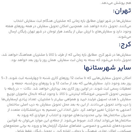
هم پوشش می‌دهد.
تهران:
سفارش‌ها در شهر تهران مطابق بازه زمانی که مشتریان هنگام ثبت سفارش انتخاب
می‌کنند، تحویل داده خواهد شد. همچنین امکان تحویل سفارش در همه روزهای هفته
وجود دارد و سفارش‌‌‌‌های با ارزش بیش از یکصد هزار تومان در شهر تهران رایگان ارسال
می‌شوند.
کرج:
سفارش‌ها در شهر کرج، مطابق بازه زمانی که از طرف با کالا با مشتریان هماهنگ خواهد شد،
تحویل داده می‌شود که بسته به زمان ثبت سفارش، همان روز یا روز بعد خواهد بود.
سایر شهرستانها
امکان تحویل سفارش‌هایی که تا ساعت 12 روزهای کاری شنبه تا چهارشنبه ثبت شوند، 3-5
روز بعد وجود دارد. سفارش‌هایی که بعد از ساعت 12 و یا روزهای پنج‌شنبه، جمعه و
تعطیلات رسمی ثبت شوند، در اولین روز کاری بعد پردازش خواهد شد. نکات: – در رابطه با
سرویس تحویل اکسپرس فروشگاه اینترنتی با کالا، با وجود اینکه تابحال ماموران توزیع
سفارش با هدف تسهیل فرایند خرید و همراهی بیش‌تر با مشتریان، تعداد زیادی ازسفارش‌ها
را درب واحد تحویل می‌دادند، از این به بعد محل تحویل سفارش به درب اصلی ساختمان
(منتهی به خیابان) تغییر خواهد کرد. دلیل اتخاذ این تصمیم به دریافتشکایات متعدد از
مدیران ساختمان‌ها، برخی محدودیت‌های موجود و اجتناب از مواردی که ورود به
ساختمان‌ها می‌تواند ایجاد کند، مربوط می‌شود. از جمله‌ی این موارد می‌توان به قوانین
محدوده‌های شخصی و خصوصی، فضاهای مشترک آپارتمان‌ها و ورود به برخی مجتمع‌های
مسکونی، اماکن تجاری، فرهنگی یا دولتی، اشاره کرد. – تحویل رایگان فقط شامل