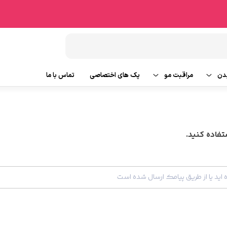
دن
مراقبت مو
پک های اختصاصی
تماس با ما
شامپو مو
وتین بدن
ماسک مو
فاده کنید.
ایحه
روغن و سرم مو
ابزار جانبی مو