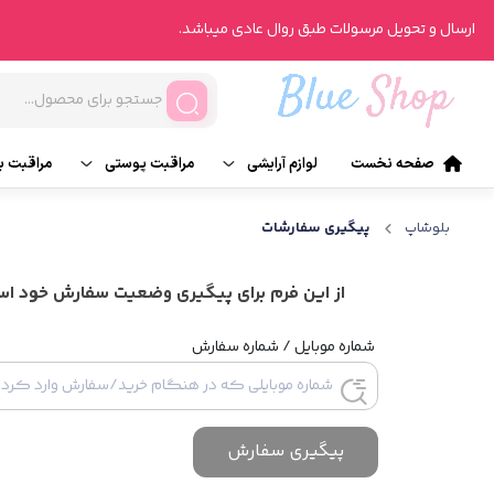
ارسال و تحویل مرسولات طبق روال عادی میباشد.
صفحه نخست
لوازم آرایشی
مراقبت پوستی
مراقبت ب
آرایش صورت
تونر
ناخن
بلوشاپ
پیگیری سفارشات
آرایش چشم
انواع روتین پوست
انواع ر
از این فرم برای پیگیری وضعیت سفارش خود است
آرایش لب
محصولات درمانی
عطر و ر
شماره موبایل / شماره سفارش
آرایش ابرو
شیت ماسک
پیگیری سفارش