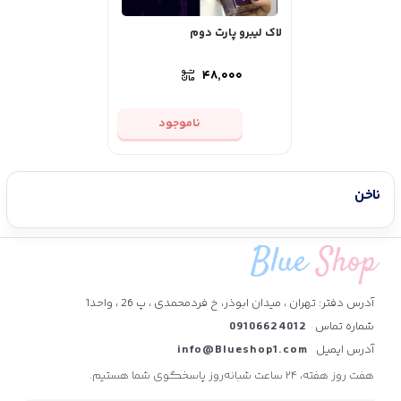
لاک لیبرو پارت دوم
۴۸,۰۰۰
ناموجود
ناخن
آدرس دفتر: تهران ، میدان ابوذر، خ فردمحمدی ، پ 26 ، واحد1
شماره تماس
09106624012
آدرس ایمیل
info@Blueshop1.com
هفت روز هفته، ۲۴ ساعت شبانه‌روز پاسخگوی شما هستیم.