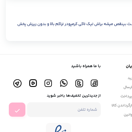
یشت بینقص میشه براش تیک تاکی کرمپودر تراکم بالا و بدون ریزش پخش
ان
با ما همراه باشید
ید
رسال
از جدیدترین تخفیف‌ها باخبر شوید
رداخت
زگرداندن کالا
انین