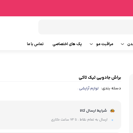
دن
مراقبت مو
پک های اختصاصی
تماس با ما
شامپو مو
وتین بدن
ماسک مو
براش جادویی تیک تاکی
دسته بندی:
لوازم آرایشی
،
ایحه
روغن و سرم مو
ابزار جانبی مو
شرایط ارسال کالا
ارسال به تمام نقاط ، تا ۷۲ ساعت کاری