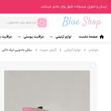
ارسال و تحویل مرسولات طبق روال عادی میباشد.
صفحه نخست
لوازم آرایشی
مراقبت پوستی
مراقبت ب
آرایش صورت
تونر
ناخن
بلوشاپ
لوازم آرایشی
آرایش صورت
براش جادویی تیک تاکی
آرایش چشم
انواع روتین پوست
انواع ر
آرایش لب
محصولات درمانی
عطر و ر
آرایش ابرو
شیت ماسک