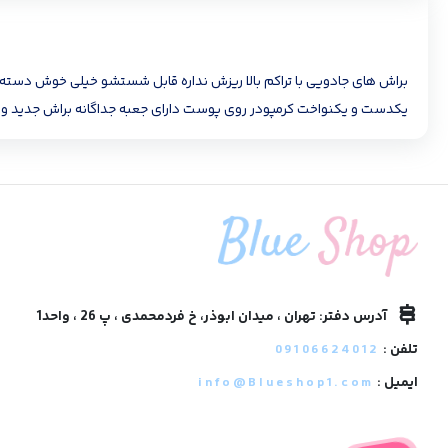
براش های جادویی با تراکم بالا ریزش نداره قابل شستشو خیلی خوش دسته ب
یکدست و یکنواخت کرمپودر روی پوست دارای جعبه جداگانه براش جدید و ت
آدرس دفتر: تهران ، میدان ابوذر، خ فردمحمدی ، پ 26 ، واحد1
تلفن :
09106624012
ایمیل :
info@Blueshop1.com