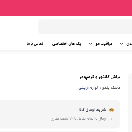
دن
مراقبت مو
پک های اختصاصی
تماس با ما
شامپو مو
وتین بدن
ماسک مو
براش کانتور و کرمپودر
دسته بندی:
لوازم آرایشی
،
ایحه
روغن و سرم مو
ابزار جانبی مو
شرایط ارسال کالا
ارسال به تمام نقاط ، تا ۷۲ ساعت کاری