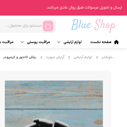
ارسال و تحویل مرسولات طبق روال عادی میباشد.
صفحه نخست
لوازم آرایشی
مراقبت پوستی
مراقبت ب
آرایش صورت
تونر
ناخن
بلوشاپ
لوازم آرایشی
آرایش صورت
براش کانتور و کرمپودر
آرایش چشم
انواع روتین پوست
انواع ر
آرایش لب
محصولات درمانی
عطر و ر
آرایش ابرو
شیت ماسک