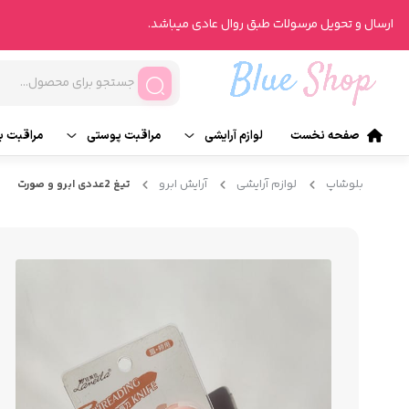
ارسال و تحویل مرسولات طبق روال عادی میباشد.
صفحه نخست
لوازم آرایشی
مراقبت پوستی
مراقبت ب
آرایش صورت
تونر
ناخن
بلوشاپ
لوازم آرایشی
آرایش ابرو
تیغ 2عددی ابرو و صورت
آرایش چشم
انواع روتین پوست
انواع ر
آرایش لب
محصولات درمانی
عطر و ر
آرایش ابرو
شیت ماسک