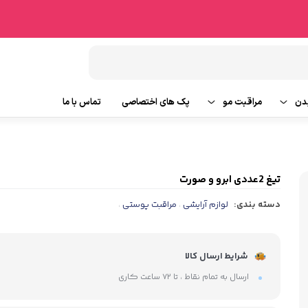
دن
مراقبت مو
پک های اختصاصی
تماس با ما
شامپو مو
وتین بدن
ماسک مو
تیغ 2عددی ابرو و صورت
دسته بندی:
لوازم آرایشی
مراقبت پوستی
،
،
ایحه
روغن و سرم مو
ابزار جانبی مو
شرایط ارسال کالا
ارسال به تمام نقاط ، تا ۷۲ ساعت کاری