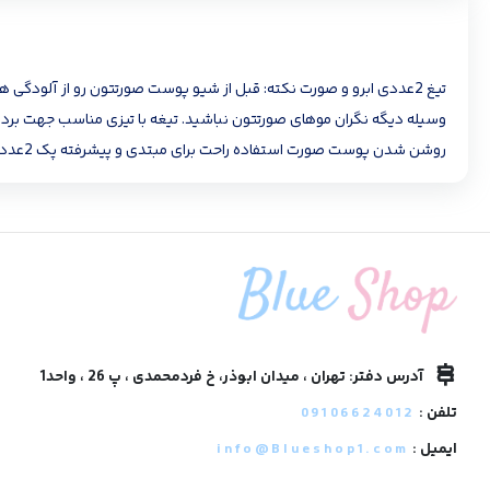
وسیله دیگه نگران موهای صورتتون نباشید. تیغه با تیزی مناسب جهت برد
روشن شدن پوست صورت استفاده راحت برای مبتدی و پیشرفته پک 2عددی
آدرس دفتر: تهران ، میدان ابوذر، خ فردمحمدی ، پ 26 ، واحد1
تلفن :
09106624012
ایمیل :
info@Blueshop1.com