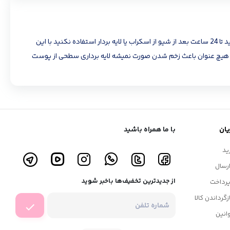
تیغ 2عددی ابرو و صورت نکته: قبل از شیو پوست صورتتون رو از آلودگی ها پاک کنید اگر جوش فعال دارید شیو نکنید بهتره از بالا به پایین صورت رو شیو کنید تا 24 ساعت بعد از شیو از اسکراب یا لایه بردار استفاده نکنید با این
ه هیچ عنوان باعث زخم شدن صورت نمیشه لایه برداری سطحی از پوست
ان
با ما همراه باشید
ید
رسال
از جدیدترین تخفیف‌ها باخبر شوید
رداخت
زگرداندن کالا
انین