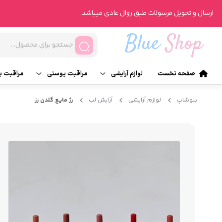
ارسال و تحویل مرسولات طبق روال عادی میباشد.
صفحه نخست
لوازم آرایشی
مراقبت پوستی
مراقبت ب
آرایش صورت
تونر
ناخن
بلوشاپ
لوازم آرایشی
آرایش لب
رژ مایع گلدن رز
آرایش چشم
انواع روتین پوست
انواع ر
آرایش لب
محصولات درمانی
عطر و ر
آرایش ابرو
شیت ماسک