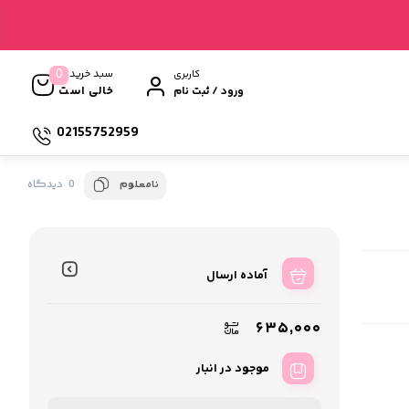
0
سبد خرید
کاربری
خالی است
ورود / ثبت نام
02155752959
0 دیدگاه
نامعلوم
آماده ارسال
۶۳۵,۰۰۰
موجود در انبار