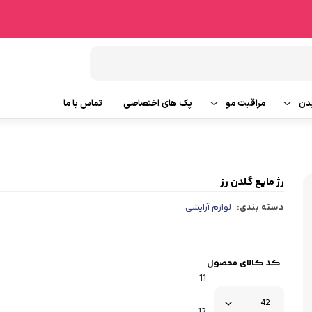
دن
مراقبت مو
پک های اختصاصی
تماس با ما
شامپو مو
وتین بدن
ماسک مو
رژ مایع گلدن رز
دسته بندی:
لوازم آرایشی
،
ایحه
روغن و سرم مو
ابزار جانبی مو
کد کالای محصول
11