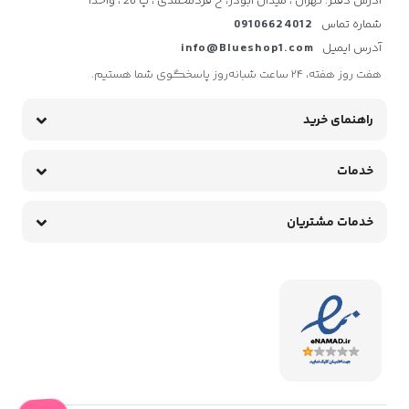
آدرس دفتر: تهران ، میدان ابوذر، خ فردمحمدی ، پ 26 ، واحد1
شماره تماس
09106624012
آدرس ایمیل
info@Blueshop1.com
هفت روز هفته، ۲۴ ساعت شبانه‌روز پاسخگوی شما هستیم.
راهنمای خرید
خدمات
خدمات مشتریان