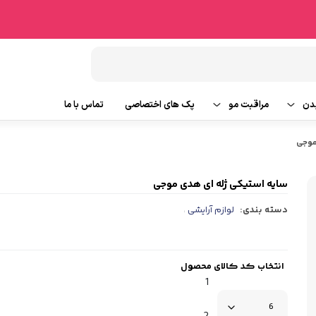
دن
مراقبت مو
پک های اختصاصی
تماس با ما
شامپو مو
موجی
وتین بدن
ماسک مو
سایه استیکی ژله ای هدی موجی
دسته بندی:
لوازم آرایشی
،
ایحه
روغن و سرم مو
ابزار جانبی مو
انتخاب کد کالای محصول
1