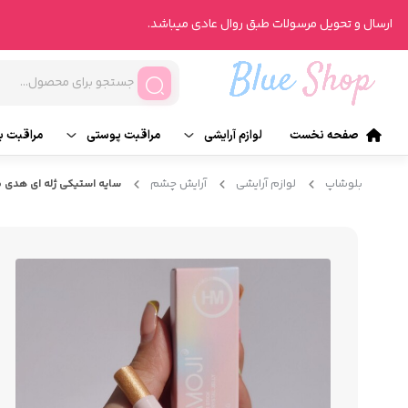
ارسال و تحویل مرسولات طبق روال عادی میباشد.
صفحه نخست
لوازم آرایشی
مراقبت پوستی
مراقبت ب
آرایش صورت
تونر
ناخن
بلوشاپ
لوازم آرایشی
آرایش چشم
سایه استیکی ژله ای هدی 
آرایش چشم
انواع روتین پوست
انواع ر
آرایش لب
محصولات درمانی
عطر و ر
آرایش ابرو
شیت ماسک