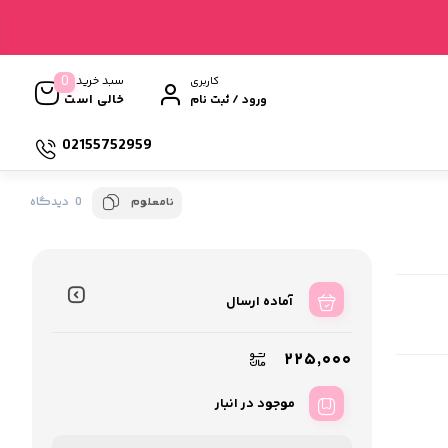
0
سبد خرید
کاربری
خالی است
ورود / ثبت نام
02155752959
0 دیدگاه
نامعلوم
آماده ارسال
۲۲۵,۰۰۰
موجود در انبار