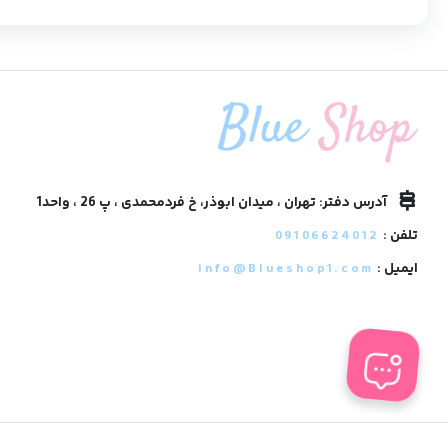
آدرس دفتر: تهران ، میدان ابوذر، خ فردمحمدی ، پ 26 ، واحد1
تلفن :
09106624012
ایمیل :
info@Blueshop1.com