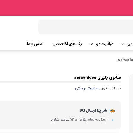
دن
مراقبت مو
پک های اختصاصی
تماس با ما
شامپو مو
وتین بدن
ماسک مو
صابون پنیری sersanlove
دسته بندی:
مراقبت پوستی
،
ایحه
روغن و سرم مو
ابزار جانبی مو
شرایط ارسال کالا
ارسال به تمام نقاط ، تا ۷۲ ساعت کاری