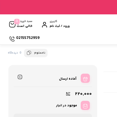
0
سبد خرید
کاربری
خالی است
ورود / ثبت نام
02155752959
0 دیدگاه
نامعلوم
آماده ارسال
۲۲۰,۰۰۰
موجود در انبار