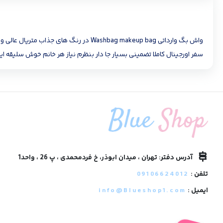
واش بگ وارداتی Washbag makeup bag در
سفر اورجینال کاملا تضمینی بسیار جا دار بنظرم نیاز هر خانم خوش سلیقه ای
آدرس دفتر: تهران ، میدان ابوذر، خ فردمحمدی ، پ 26 ، واحد1
تلفن :
09106624012
ایمیل :
info@Blueshop1.com