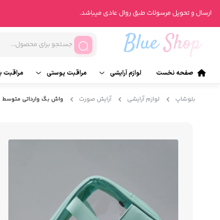
ارسال و تحویل مرسولات طبق روال عادی میباشد.
صفحه نخست
لوازم آرایشی
مراقبت پوستی
مراقبت ب
آرایش صورت
تونر
ناخن
بلوشاپ
لوازم آرایشی
آرایش صورت
واش بگ وارداتی متوسط
آرایش چشم
انواع روتین پوست
انواع ر
آرایش لب
محصولات درمانی
عطر و ر
آرایش ابرو
شیت ماسک