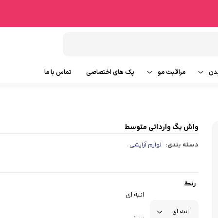
دن
مراقبت مو
پک های اختصاصی
تماس با ما
شامپو مو
وتین بدن
ماسک مو
واش بگ وارداتی متوسط
دسته بندی:
لوازم آرایشی
،
ایحه
روغن و سرم مو
ابزار جانبی مو
رنگ
انبه ای