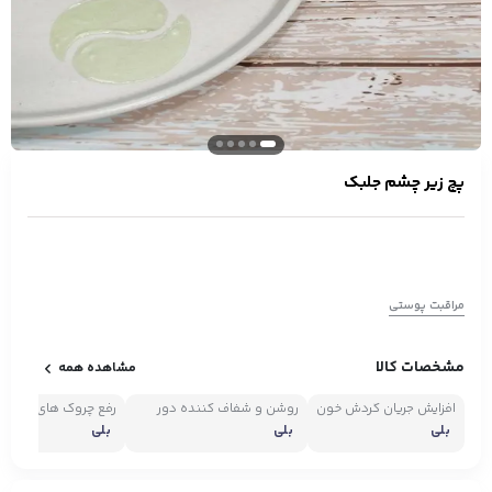
پچ زیر چشم جلبک
مراقبت پوستی
مشخصات کالا
مشاهده همه
افزایش جریان گردش خون
روشن و شفاف کننده دور
رفع چروک های سطحی 
چشم
چشم
بلی
بلی
بلی