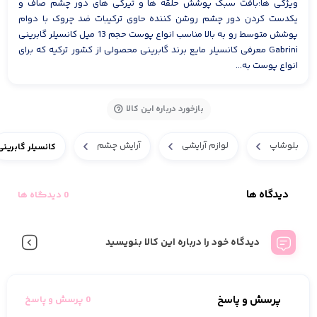
ویژگی ها:بافت سبک پوشش حلقه ها و تیرگی های دور چشم صاف و
یکدست کردن دور چشم روشن کننده حاوی ترکیبات ضد چروک با دوام
پوشش متوسط رو به بالا مناسب انواع پوست حجم 13 میل کانسیلر گابرینی
Gabrini معرفی کانسیلر مایع برند گابرینی محصولی از کشور ترکیه که برای
انواع پوست به...
بازخورد درباره این کالا
بلوشاپ
لوازم آرایشی
آرایش چشم
کانسیلر گابرینی
دیدگاه ها
0 دیدگاه ها
دیدگاه خود را درباره این کالا بنویسید
پرسش و پاسخ
0 پرسش و پاسخ